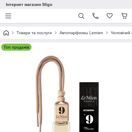
Інтернет магазин Sligo
Товари та послуги
Автопарфюмы Lemien
Чоловічий
Топ продажів