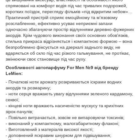
спрямовані на комфорт водія під час тривалих подорожей,
коротких поїздок, перегляду фільмів «під відкритим небом»…
Практичний пристрій сприяє емоційному та м'язовому
розслабленню, ефективно усуває неприємні запахи
одночасно збагачуючи простір відлуннями деревно-фужерних
акордів. Крім чудового виконання своїх основних обов'язків,
стильна прикраса відрізняється і компактною формою – вона
безпроблемно фіксується на дзеркалі заднього виду, не
вдаряється об скло під час різкого гальмування, не протікає,
змінюючи своє становище під час руху.
Особливості автопарфуму For Men №9 від бренду
LeMien:
- Початкові ноти аромату розкриваються іскрами водних
акордів та розмарину;
- ноти серця вражають увагу відлуннями зеленого кардамону,
секвої;
- кінцеві ноти вражають насиченістю мускусу та крихітних
зірок-пачулів;
- Повільно витрачається, зовсім не випаровуючи токсинів;
- виконаний у компактному, малогабаритному флаконі;
- Виготовлений з матеріалів високої якості;
- доповнений яскравим шнурком для підвішування;