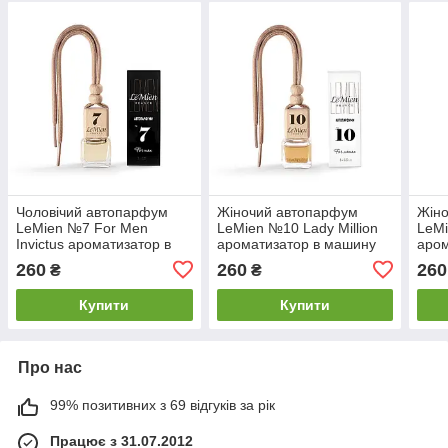
Чоловічий автопарфум
Жіночий автопарфум
Жін
LeMien №7 For Men
LeMien №10 Lady Million
LeMi
Invictus ароматизатор в
ароматизатор в машину
аром
машину
260
260
260
₴
₴
Купити
Купити
Про нас
99% позитивних з 69 відгуків за рік
Працює з 31.07.2012