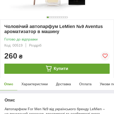
Чоловічий автопарфум LeMien №9 Aventus
ароматизатор в машину
Готово до відправки
Код: 00519
Роздріб
260
₴
Купити
Опис
Характеристики
Доставка
Оплата
Умови п
Опис
Автопарфюм For Men №9 від українського бренду LeMien –
це вишуканий аксесуар, властивості та особливості якого