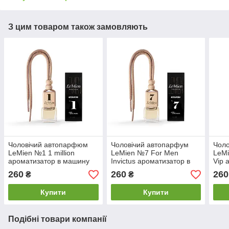
З цим товаром також замовляють
Чоловічий автопарфюм
Чоловічий автопарфум
Чоло
LeMien №1 1 million
LeMien №7 For Men
LeMi
ароматизатор в машину
Invictus ароматизатор в
Vip 
машину
маш
260
260
260
₴
₴
Купити
Купити
Подібні товари компанії