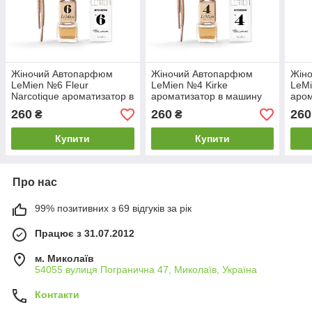
Жіночий Автопарфюм
Жіночий Автопарфюм
Жін
LeMien №6 Fleur
LeMien №4 Kirke
LeMi
Narcotique ароматизатор в
ароматизатор в машину
аром
машину
260
260
260
₴
₴
Купити
Купити
Про нас
99% позитивних з 69 відгуків за рік
Працює з 31.07.2012
м. Миколаїв
54055 вулиця Погранична 47, Миколаїв, Україна
Контакти