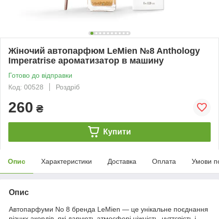
Жіночий автопарфюм LeMien №8 Anthology
Imperatrise ароматизатор в машину
Готово до відправки
Код: 00528
Роздріб
260
₴
Купити
Опис
Характеристики
Доставка
Оплата
Умови п
Опис
Автопарфуми No 8 бренда LeMien — це унікальне поєднання
різних акордів, які дарують атмосфері ніжність, чуттєвість і