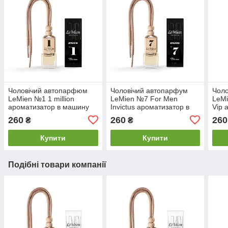
Чоловічий автопарфюм
Чоловічий автопарфум
Чоло
LeMien №1 1 million
LeMien №7 For Men
LeMi
ароматизатор в машину
Invictus ароматизатор в
Vip 
машину
маш
260
260
260
₴
₴
Купити
Купити
Подібні товари компанії