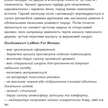
таємничість. Аромат ідеально підійде для незалежних,
харизматичних і чарівних жінок, перед якими неможливо
встояти. Гарний аксесуар після «активнації» впроваджується в
салон автомобіля свіжими відтінками ківі, кислинкою ревеню й
обпікальними нюансами рожевого перцю. Потім початок
змінюється на соковиті часточки кавуна та спокусливий
жасмин, яких наприкінці замінюють терпкі нюанси лимонного
дерева, чуттєві переливи мускусу та вершковий сандал.
Особливості LeMien For Woman:
- має оригінальне оформлення;
- дерев'яна кришка просякнута олійною композицією;
- миттєво дарує салону приємний аромат;
- має спеціальний шнурок для кріплення на дзеркалі
заднього огляду;
- економно витрачається;
- не випаровує токсичних речовин;
- не викликає чхання або подразнення слизової оболонки
дихальних шляхів;
- легкий і стильний;
- дарує салону атмосферу затишку та комфорту;
— нейтралізує неприємні запахи сигаретного диму, хімії та
їжі.