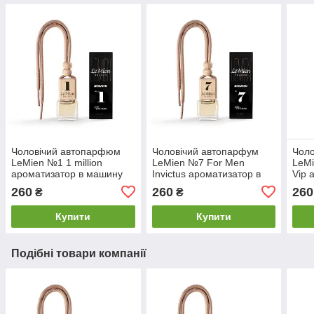
Чоловічий автопарфюм
Чоловічий автопарфум
Чоло
LeMien №1 1 million
LeMien №7 For Men
LeMi
ароматизатор в машину
Invictus ароматизатор в
Vip 
машину
маш
260
260
260
₴
₴
Купити
Купити
Подібні товари компанії