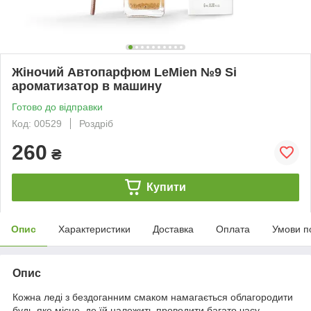
Жіночий Автопарфюм LeMien №9 Si
ароматизатор в машину
Готово до відправки
Код: 00529
Роздріб
260
₴
Купити
Опис
Характеристики
Доставка
Оплата
Умови п
Опис
Кожна леді з бездоганним смаком намагається облагородити
будь-яке місце, де їй належить проводити багато часу.