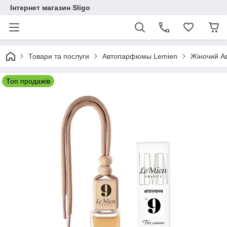
Інтернет магазин Sligo
Товари та послуги
Автопарфюмы Lemien
Жіночий А
Топ продажів