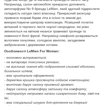
Наприклад, салон автомобіля прекрасно доповнить
автопарфуми No 9 бренда LeMien, який здатний підкреслити
складність натури своєї власниці. Прекрасний аксесуар
привнесе яскраві барви літа в осінні та зимові дні,
використовуючи шипрову композицію. Розкішний початок
витканий із терпкого листя чорної смородини, які різко
змінюються на квіткові нюанси травневої троянди та
невинності білої фрезії. Наприкінці симфонія розкривається
вологими пачулями, солодкою ваніллю, загадковим
амброксаном і деревними нотами.
Особливості LeMien For Woman:
- економно витрачається;
- не випаровує токсичних речовин;
- не викликає чхання або подразнення слизової оболонки
дихальних шляхів;
- має оригінальне оформлення;
- дерев'яна кришка просякнута олійною композицією;
- миттєво дарує салону приємний аромат;
- дарує салону атмосферу затишку та комфорту;
- нейтралізує неприємні запахи сигаретного диму, хімії та
їжі;
- має спеціальний шнурок для кріплення на дзеркалі