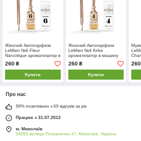
Жіночий Автопарфюм
Жіночий Автопарфюм
Муж
LeMien №6 Fleur
LeMien №4 Kirke
LeMi
Narcotique ароматизатор в
ароматизатор в машину
Chan
машину
маш
260
260
260
₴
₴
Купити
Купити
Про нас
99% позитивних з 69 відгуків за рік
Працює з 31.07.2012
м. Миколаїв
54055 вулиця Погранична 47, Миколаїв, Україна