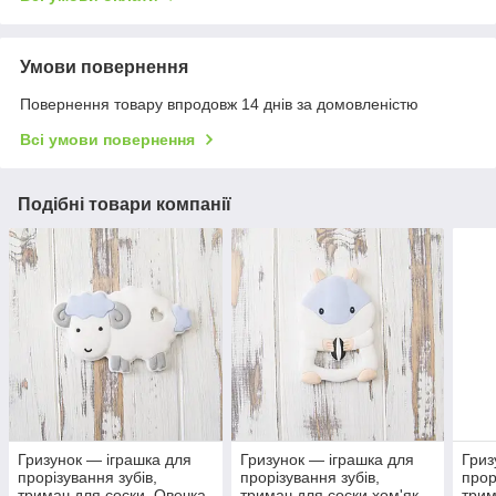
Умови повернення
Повернення товару впродовж 14 днів за домовленістю
Всі умови повернення
Подібні товари компанії
Гризунок — іграшка для
Гризунок — іграшка для
Гриз
прорізування зубів,
прорізування зубів,
прор
тримач для соски. Овечка
тримач для соски хом'як
трим