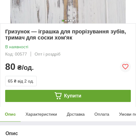
Гризунок — іграшка для прорізування зубів,
тримач для соски хом'як
В наявності
Код: 00577
Опт і роздріб
80
₴/од.
65 ₴
від 2 од.
Купити
Опис
Характеристики
Доставка
Оплата
Умови п
Опис