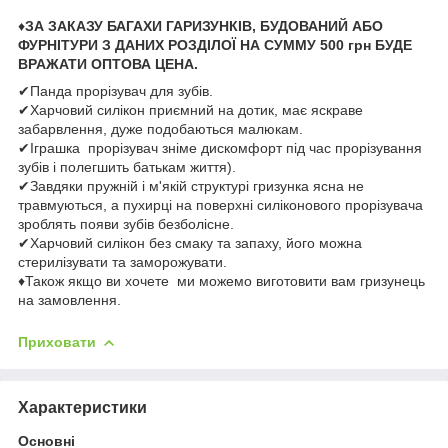
♦
ЗА ЗАКАЗУ БАГАХИ ГАРИЗУНКІВ, БУДОВАНИЙ АБО
ФУРНІТУРИ З ДАНИХ РОЗДІЛОЇ НА СУММУ 500 грн БУДЕ
ВРАЖАТИ ОПТОВА ЦЕНА.
✔Панда прорізувач для зубів.
✔Харчовий силікон приємний на дотик, має яскраве
забарвлення, дуже подобаються малюкам.
✔Іграшка прорізувач зніме дискомфорт під час прорізування
зубів і полегшить батькам життя).
✔Завдяки пружній і м'якій структурі гризунка ясна не
травмуються, а пухирці на поверхні силіконового прорізувача
зроблять появи зубів безболісне.
✔Харчовий силікон без смаку та запаху, його можна
стерилізувати та заморожувати.
♦Також якщо ви хочете ми можемо виготовити вам гризунець
на замовлення.
Приховати
Характеристики
Основні