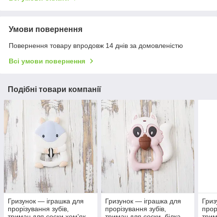
Умови повернення
Повернення товару впродовж 14 днів за домовленістю
Всі умови повернення
Подібні товари компанії
Гризунок — іграшка для
Гризунок — іграшка для
Гриз
прорізування зубів,
прорізування зубів,
прор
тримач для соски хом'як
тримач для соски. білка
трим