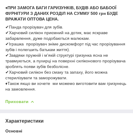
♦
ПРИ ЗАМОГА БАГИ ГАРИЗУНКІВ, БУДІВ АБО БАБООЇ
ФУРНІТУРИ З ДАНИХ РОЗДІЛ НА СУММУ 500 грн БУДЕ
ВРАЖАТИ ОПТОВА ЦЕНА.
✔Панда прорізувач для зубів.
✔Харчовий силікон приємний на дотик, має яскраве
забарвлення, дуже подобаються малюкам.
✔Іграшка прорізувач зніме дискомфорт під час прорізування
зубів і полегшить батькам життя).
✔Завдяки пружній і м'якій структурі гризунка ясна не
травмуються, а пухирці на поверхні силіконового прорізувача
зроблять появи зубів безболісне.
✔Харчовий силікон без смаку та запаху, його можна
стерилізувати та заморожувати.
♦Також якщо ви хочете ми можемо виготовити вам гризунець
на замовлення.
Приховати
Характеристики
Основні