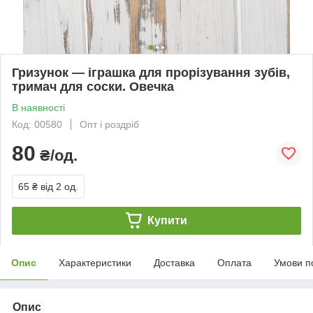
Гризунок — іграшка для прорізування зубів,
тримач для соски. Овечка
В наявності
Код: 00580
Опт і роздріб
80
₴/од.
65 ₴
від 2 од.
Купити
Опис
Характеристики
Доставка
Оплата
Умови п
Опис