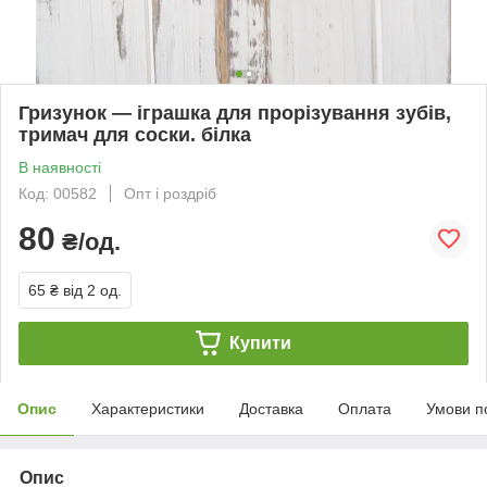
Гризунок — іграшка для прорізування зубів,
тримач для соски. білка
В наявності
Код: 00582
Опт і роздріб
80
₴/од.
65 ₴
від 2 од.
Купити
Опис
Характеристики
Доставка
Оплата
Умови п
Опис