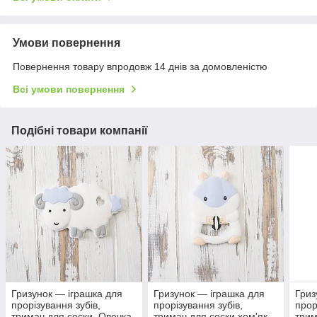
Умови повернення
Повернення товару впродовж 14 днів за домовленістю
Всі умови повернення
Подібні товари компанії
Гризунок — іграшка для
Гризунок — іграшка для
Гриз
прорізування зубів,
прорізування зубів,
прор
тримач для соски. Овечка
тримач для соски хом'як
трим