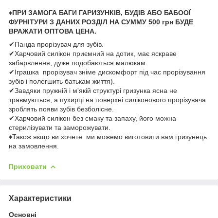
♦
ПРИ ЗАМОГА БАГИ ГАРИЗУНКІВ, БУДІВ АБО БАБООЇ
ФУРНІТУРИ З ДАНИХ РОЗДІЛ НА СУММУ 500 грн БУДЕ
ВРАЖАТИ ОПТОВА ЦЕНА.
✔Панда прорізувач для зубів.
✔Харчовий силікон приємний на дотик, має яскраве
забарвлення, дуже подобаються малюкам.
✔Іграшка прорізувач зніме дискомфорт під час прорізування
зубів і полегшить батькам життя).
✔Завдяки пружній і м'якій структурі гризунка ясна не
травмуються, а пухирці на поверхні силіконового прорізувача
зроблять появи зубів безболісне.
✔Харчовий силікон без смаку та запаху, його можна
стерилізувати та заморожувати.
♦Також якщо ви хочете ми можемо виготовити вам гризунець
на замовлення.
Приховати
Характеристики
Основні