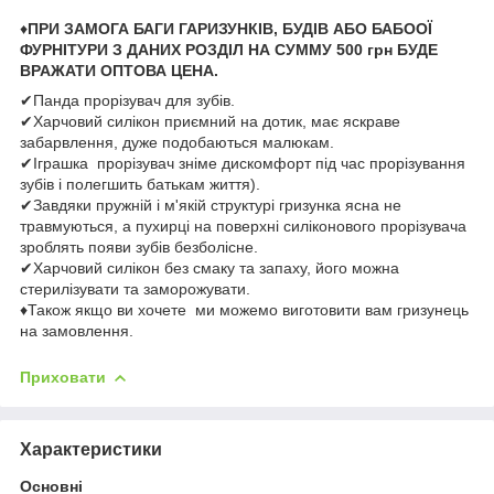
♦
ПРИ ЗАМОГА БАГИ ГАРИЗУНКІВ, БУДІВ АБО БАБООЇ
ФУРНІТУРИ З ДАНИХ РОЗДІЛ НА СУММУ 500 грн БУДЕ
ВРАЖАТИ ОПТОВА ЦЕНА.
✔Панда прорізувач для зубів.
✔Харчовий силікон приємний на дотик, має яскраве
забарвлення, дуже подобаються малюкам.
✔Іграшка прорізувач зніме дискомфорт під час прорізування
зубів і полегшить батькам життя).
✔Завдяки пружній і м'якій структурі гризунка ясна не
травмуються, а пухирці на поверхні силіконового прорізувача
зроблять появи зубів безболісне.
✔Харчовий силікон без смаку та запаху, його можна
стерилізувати та заморожувати.
♦Також якщо ви хочете ми можемо виготовити вам гризунець
на замовлення.
Приховати
Характеристики
Основні