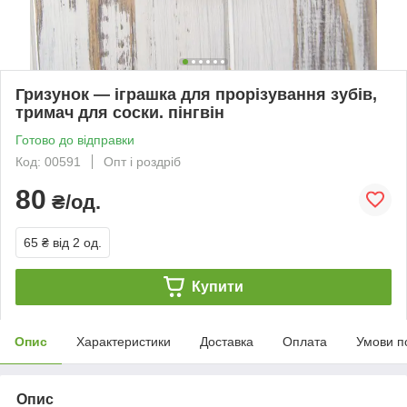
Гризунок — іграшка для прорізування зубів,
тримач для соски. пінгвін
Готово до відправки
Код: 00591
Опт і роздріб
80
₴/од.
65 ₴
від 2 од.
Купити
Опис
Характеристики
Доставка
Оплата
Умови п
Опис