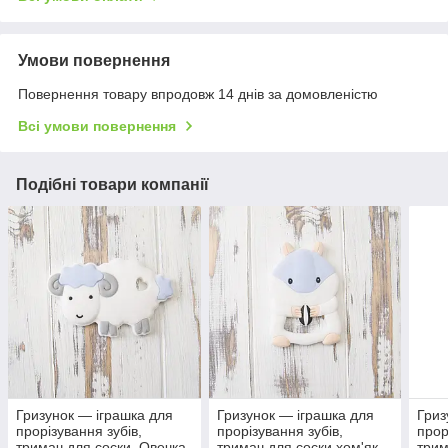
Умови повернення
Повернення товару впродовж 14 днів за домовленістю
Всі умови повернення
Подібні товари компанії
Гризунок — іграшка для
Гризунок — іграшка для
Гриз
прорізування зубів,
прорізування зубів,
прор
тримач для соски. Овечка
тримач для соски хом'як
трим