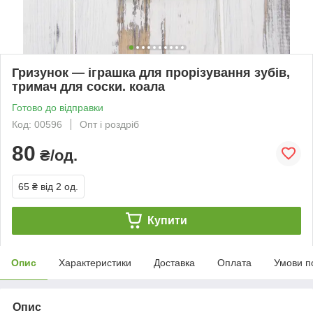
Гризунок — іграшка для прорізування зубів,
тримач для соски. коала
Готово до відправки
Код: 00596
Опт і роздріб
80
₴/од.
65 ₴
від 2 од.
Купити
Опис
Характеристики
Доставка
Оплата
Умови п
Опис