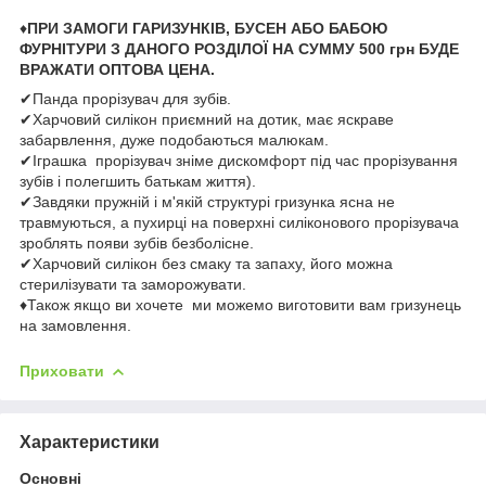
♦
ПРИ ЗАМОГИ ГАРИЗУНКІВ, БУСЕН АБО БАБОЮ
ФУРНІТУРИ З ДАНОГО РОЗДІЛОЇ НА СУММУ 500 грн БУДЕ
ВРАЖАТИ ОПТОВА ЦЕНА.
✔Панда прорізувач для зубів.
✔Харчовий силікон приємний на дотик, має яскраве
забарвлення, дуже подобаються малюкам.
✔Іграшка прорізувач зніме дискомфорт під час прорізування
зубів і полегшить батькам життя).
✔Завдяки пружній і м'якій структурі гризунка ясна не
травмуються, а пухирці на поверхні силіконового прорізувача
зроблять появи зубів безболісне.
✔Харчовий силікон без смаку та запаху, його можна
стерилізувати та заморожувати.
♦Також якщо ви хочете ми можемо виготовити вам гризунець
на замовлення.
Приховати
Характеристики
Основні