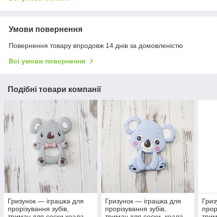
Умови повернення
Повернення товару впродовж 14 днів за домовленістю
Всі умови повернення
Подібні товари компанії
Гризунок — іграшка для
Гризунок — іграшка для
Гриз
прорізування зубів,
прорізування зубів,
прор
тримач для соски коала
тримач для соски. коала
трим