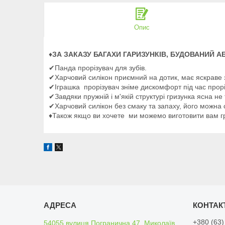
Опис
♦
ЗА ЗАКАЗУ БАГАХИ ГАРИЗУНКІВ, БУДОВАНИЙ А
✔Панда прорізувач для зубів.
✔Харчовий силікон приємний на дотик, має яскраве
✔Іграшка прорізувач зніме дискомфорт під час проріз
✔Завдяки пружній і м'якій структурі гризунка ясна не
✔Харчовий силікон без смаку та запаху, його можна 
♦Також якщо ви хочете ми можемо виготовити вам г
+380 (63)
54055 вулиця Погранична 47, Миколаїв,