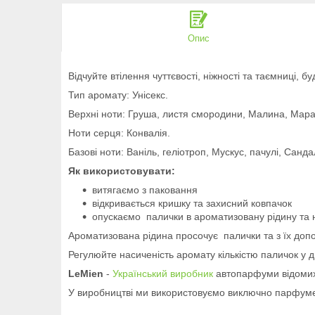
Опис
Відчуйте втілення чуттєвості, ніжності та таємниці, 
Тип аромату: Унісекс.
Верхні ноти: Груша, листя смородини, Малина, Мара
Ноти серця: Конвалія.
Базові ноти: Ваніль, геліотроп, Мускус, пачулі, Санда
Як використовувати:
витягаємо з паковання
відкривається кришку та захисний ковпачок
опускаємо палички в ароматизовану рідину та
Ароматизована рідина просочує палички та з їх до
Регулюйте насиченість аромату кількістю паличок у д
LeMien
-
Український виробник
автопарфуми відомих 
У виробництві ми використовуємо виключно парфумер