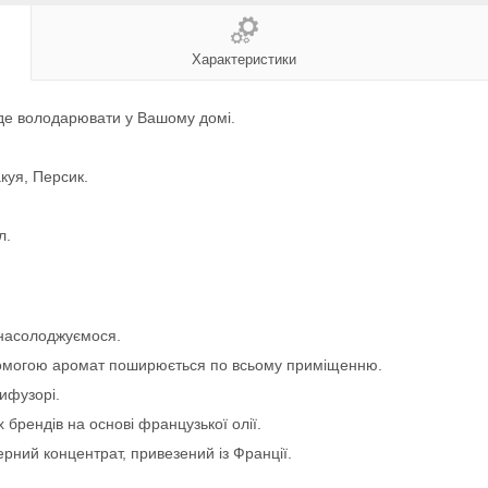
Характеристики
буде володарювати у Вашому домі.
куя, Персик.
л.
 насолоджуємося.
помогою аромат поширюється по всьому приміщенню.
ифузорі.
брендів на основі французької олії.
ний концентрат, привезений із Франції.