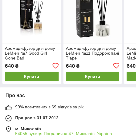
Аромадифузор для дому
Аромадифузор для дому
Аро
LeMien №7 Good Girl
LeMien №11 Подорож пані
LeM
Gone Bad
Тіаре
Made
640
640
640
₴
₴
Купити
Купити
Про нас
99% позитивних з 69 відгуків за рік
Працює з 31.07.2012
м. Миколаїв
54055 вулиця Погранична 47, Миколаїв, Україна