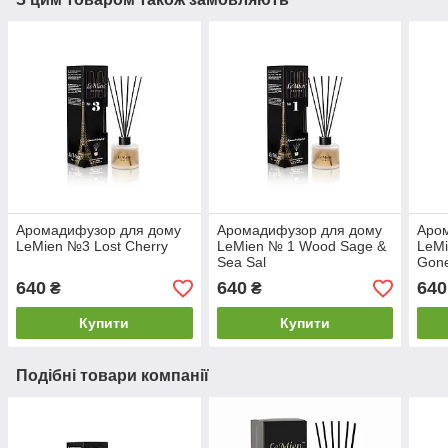
Аромадифузор для дому
Аромадифузор для дому
Аро
LeMien №3 Lost Cherry
LeMien № 1 Wood Sage &
LeMi
Sea Sal
Gon
640
640
640
₴
₴
Купити
Купити
Подібні товари компанії