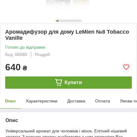
Аромадифузор для дому LeMien №8 Tobacco
Vanille
Готово до відправки
Код: 00680
Роздріб
640
₴
Купити
Опис
Характеристики
Доставка
Оплата
Умови п
Опис
Універсальний аромат для чоловіків і жінок. Елітний нішевий
аромат. З перших хвилин знайомства з цим ароматом Вас