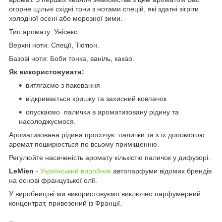
огорне щільні східні тони з нотами спецій, які здатні зігріти
холодної осені або морозної зими.
Тип аромату: Унісекс.
Верхні ноти: Спеції, Тютюн.
Базові ноти: Боби тонка, ваніль, какао.
Як використовувати:
витягаємо з паковання
відкривається кришку та захисний ковпачок
опускаємо палички в ароматизовану рідину та
насолоджуємося.
Ароматизована рідина просочує палички та з їх допомогою
аромат поширюється по всьому приміщенню.
Регулюйте насиченість аромату кількістю паличок у дифузорі.
LeMien
-
Український виробник
автопарфуми відомих брендів
на основі французької олії.
У виробництві ми використовуємо виключно парфумерний
концентрат, привезений із Франції.