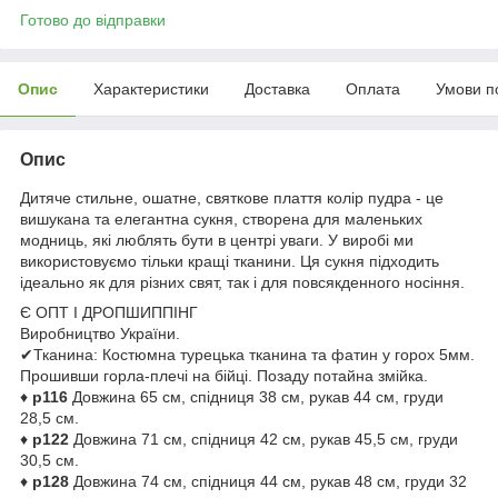
Готово до відправки
Опис
Характеристики
Доставка
Оплата
Умови п
Опис
Дитяче стильне, ошатне, святкове плаття колір пудра - це
вишукана та елегантна сукня, створена для маленьких
модниць, які люблять бути в центрі уваги. У виробі ми
використовуємо тільки кращі тканини. Ця сукня підходить
ідеально як для різних свят, так і для повсякденного носіння.
Є ОПТ І ДРОПШИППІНГ
Виробництво України.
✔Тканина: Костюмна турецька тканина та фатин у горох 5мм.
Прошивши горла-плечі на бійці. Позаду потайна змійка.
♦
р116
Довжина 65 см, спідниця 38 см, рукав 44 см, груди
28,5 см.
♦
р122
Довжина 71 см, спідниця 42 см, рукав 45,5 см, груди
30,5 см.
♦
р128
Довжина 74 см, спідниця 44 см, рукав 48 см, груди 32