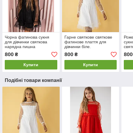
Чорна фатинова сукня
Гарне святкове святкове
Роже
для дівчинки святкова
фатинове плаття для
сукн
нарядна пишна
дівчинки біле.
свят
800
800
800
₴
₴
Купити
Купити
Подібні товари компанії