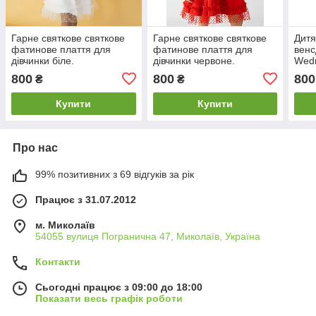
Гарне святкове святкове
Гарне святкове святкове
Дитя
фатинове плаття для
фатинове плаття для
венс
дівчинки біле.
дівчинки червоне.
Wed
800
800
800
₴
₴
Купити
Купити
Про нас
99% позитивних з 69 відгуків за рік
Працює з 31.07.2012
м. Миколаїв
54055 вулиця Погранична 47, Миколаїв, Україна
Контакти
Сьогодні працює з 09:00 до 18:00
Показати весь графік роботи