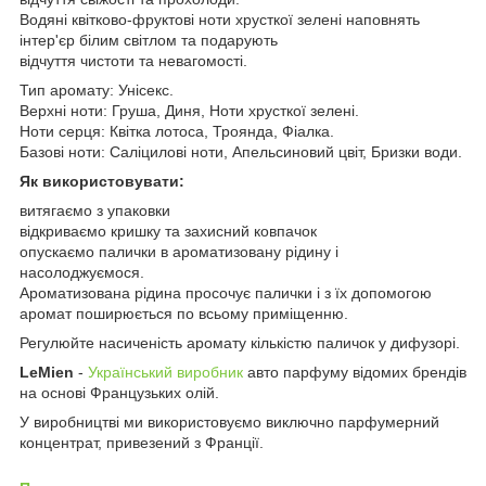
Водяні квітково-фруктові ноти хрусткої зелені наповнять
інтер'єр білим світлом та подарують
відчуття чистоти та невагомості.
Тип аромату: Унісекс.
Верхні ноти: Груша, Диня, Ноти хрусткої зелені.
Ноти серця: Квітка лотоса, Троянда, Фіалка.
Базові ноти: Саліцилові ноти, Апельсиновий цвіт, Бризки води.
Як використовувати:
витягаємо з упаковки
відкриваємо кришку та захисний ковпачок
опускаємо палички в ароматизовану рідину і
насолоджуємося.
Ароматизована рідина просочує палички і з їх допомогою
аромат поширюється по всьому приміщенню.
Регулюйте насиченість аромату кількістю паличок у дифузорі.
LeMien
-
Український виробник
авто парфуму відомих брендів
на основі Французьких олій.
У виробництві ми використовуємо виключно парфумерний
концентрат, привезений з Франції.