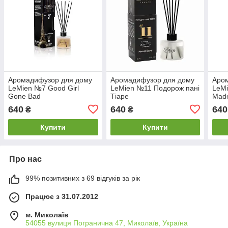
Аромадифузор для дому
Аромадифузор для дому
Аро
LeMien №7 Good Girl
LeMien №11 Подорож пані
LeM
Gone Bad
Тіаре
Made
640
640
640
₴
₴
Купити
Купити
Про нас
99% позитивних з 69 відгуків за рік
Працює з 31.07.2012
м. Миколаїв
54055 вулиця Погранична 47, Миколаїв, Україна