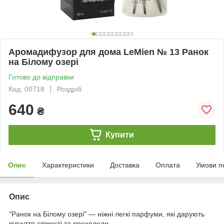
Аромадифузор для дома LeMien № 13 Ранок
на Білому озері
Готово до відправки
Код: 00718
Роздріб
640
₴
Купити
Опис
Характеристики
Доставка
Оплата
Умови п
Опис
"Ранок на Білому озері" — ніжні легкі парфуми, які дарують
відчуття свіжості та прохолоди.