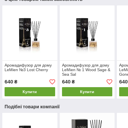
Аромадифузор для дому
Аромадифузор для дому
Аро
LeMien №3 Lost Cherry
LeMien № 1 Wood Sage &
LeMi
Sea Sal
Gon
640
640
640
₴
₴
Купити
Купити
Подібні товари компанії