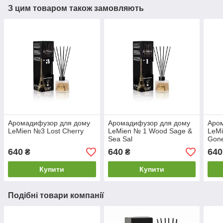
З цим товаром також замовляють
Аромадифузор для дому
Аромадифузор для дому
Аро
LeMien №3 Lost Cherry
LeMien № 1 Wood Sage &
LeMi
Sea Sal
Gon
640
640
640
₴
₴
Купити
Купити
Подібні товари компанії