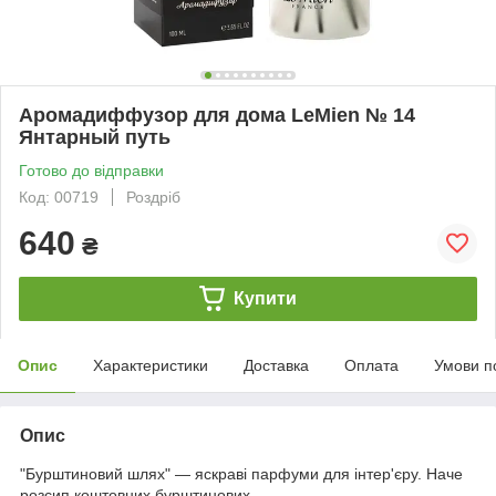
Аромадиффузор для дома LeMien № 14
Янтарный путь
Готово до відправки
Код: 00719
Роздріб
640
₴
Купити
Опис
Характеристики
Доставка
Оплата
Умови п
Опис
"Бурштиновий шлях" — яскраві парфуми для інтер'єру. Наче
розсип коштовних бурштинових