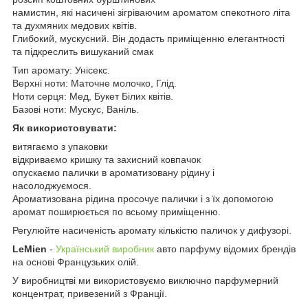
намистин, які насичені зігріваючим ароматом спекотного літа
та духмяних медових квітів.
Глибокий, мускусний. Він додасть приміщенню елегантності
та підкреслить вишуканий смак
Тип аромату: Унісекс.
Верхні ноти: Маточне молочко, Глід.
Ноти серця: Мед, Букет Білих квітів.
Базові ноти: Мускус, Ваніль.
Як використовувати:
витягаємо з упаковки
відкриваємо кришку та захисний ковпачок
опускаємо палички в ароматизовану рідину і
насолоджуємося.
Ароматизована рідина просочує палички і з їх допомогою
аромат поширюється по всьому приміщенню.
Регулюйте насиченість аромату кількістю паличок у дифузорі.
LeMien
-
Український виробник
авто парфуму відомих брендів
на основі Французьких олій.
У виробництві ми використовуємо виключно парфумерний
концентрат, привезений з Франції.