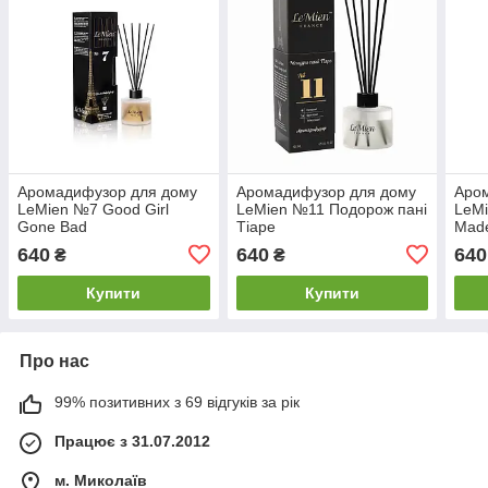
Аромадифузор для дому
Аромадифузор для дому
Аро
LeMien №7 Good Girl
LeMien №11 Подорож пані
LeM
Gone Bad
Тіаре
Made
640
640
640
₴
₴
Купити
Купити
Про нас
99% позитивних з 69 відгуків за рік
Працює з 31.07.2012
м. Миколаїв