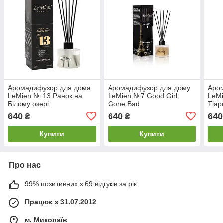
Аромадифузор для дома
Аромадифузор для дому
Аро
LeMien № 13 Ранок на
LeMien №7 Good Girl
LeMi
Білому озері
Gone Bad
Тіар
640
640
640
₴
₴
Купити
Купити
Про нас
99% позитивних з 69 відгуків за рік
Працює з 31.07.2012
м. Миколаїв