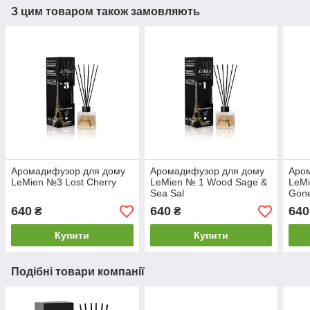
З цим товаром також замовляють
Аромадифузор для дому
Аромадифузор для дому
Аро
LeMien №3 Lost Cherry
LeMien № 1 Wood Sage &
LeMi
Sea Sal
Gon
640
640
640
₴
₴
Купити
Купити
Подібні товари компанії