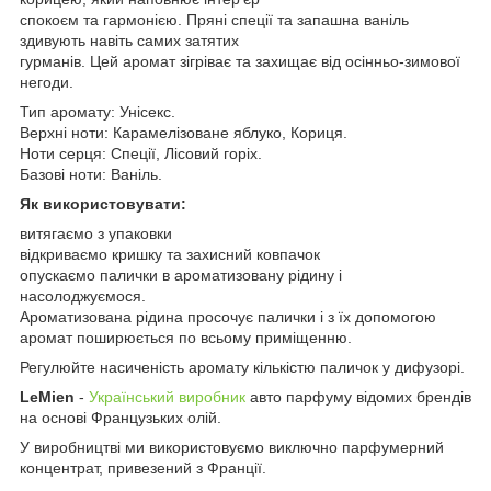
спокоєм та гармонією. Пряні спеції та запашна ваніль
здивують навіть самих затятих
гурманів. Цей аромат зігріває та захищає від осінньо-зимової
негоди.
Тип аромату: Унісекс.
Верхні ноти: Карамелізоване яблуко, Кориця.
Ноти серця: Спеції, Лісовий горіх.
Базові ноти: Ваніль.
Як використовувати:
витягаємо з упаковки
відкриваємо кришку та захисний ковпачок
опускаємо палички в ароматизовану рідину і
насолоджуємося.
Ароматизована рідина просочує палички і з їх допомогою
аромат поширюється по всьому приміщенню.
Регулюйте насиченість аромату кількістю паличок у дифузорі.
LeMien
-
Український виробник
авто парфуму відомих брендів
на основі Французьких олій.
У виробництві ми використовуємо виключно парфумерний
концентрат, привезений з Франції.