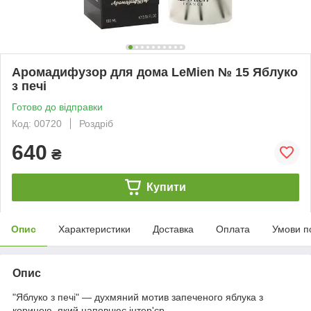
Аромадифузор для дома LeMien № 15 Яблуко
з печі
Готово до відправки
Код: 00720
Роздріб
640
₴
Купити
Опис
Характеристики
Доставка
Оплата
Умови п
Опис
"Яблуко з печі" — духмяний мотив запеченого яблука з
корицею, який наповнює інтер'єр