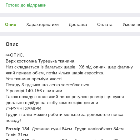
Готово до відправки
Опис
Характеристики
Доставка
Оплата
Умови п
Опис
✏️ОПИС.
Верх костюмна Турецька тканина.
Низ складається із багатьох шарів. Хб під'юпник, шар фатину
який придае об'єм, потім кілька шарів євросітка.
Уся тканина преміум якості.
Позаду 3 гудзика що легко застебаються.
У розмірі 140-156 є виточки.
Також позаду є пояс який легко регулює розмір і ця сукня
ідеально підійде на любу комплекцію дитини.
👉РУЧНІ ЗАМІРИ.
Груди і талію можно робити меньше за допомогою пояса
позаду!
Розмір 134
Довжина сукні 84см. Груди напівобхват 34см.
Талія 31см.