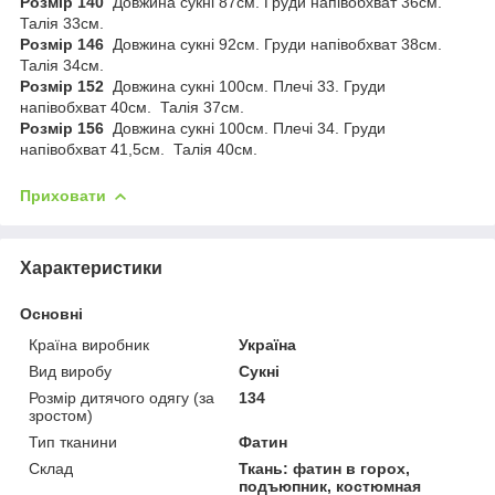
Розмір 140
Довжина сукні 87см. Груди напівобхват 36см.
Талія 33см.
Розмір 146
Довжина сукні 92см. Груди напівобхват 38см.
Талія 34см.
Розмір 152
Довжина сукні 100см. Плечі 33. Груди
напівобхват 40см. Талія 37см.
Розмір 156
Довжина сукні 100см. Плечі 34. Груди
напівобхват 41,5см. Талія 40см.
Приховати
Характеристики
Основні
Країна виробник
Україна
Вид виробу
Сукні
Розмір дитячого одягу (за
134
зростом)
Тип тканини
Фатин
Склад
Ткань: фатин в горох,
подъюпник, костюмная