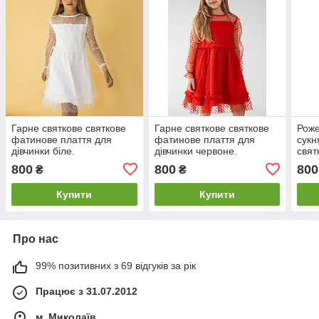
Гарне святкове святкове
Гарне святкове святкове
Роже
фатинове плаття для
фатинове плаття для
сукн
дівчинки біле.
дівчинки червоне.
свят
800
800
800
₴
₴
Купити
Купити
Про нас
99% позитивних з 69 відгуків за рік
Працює з 31.07.2012
м. Миколаїв