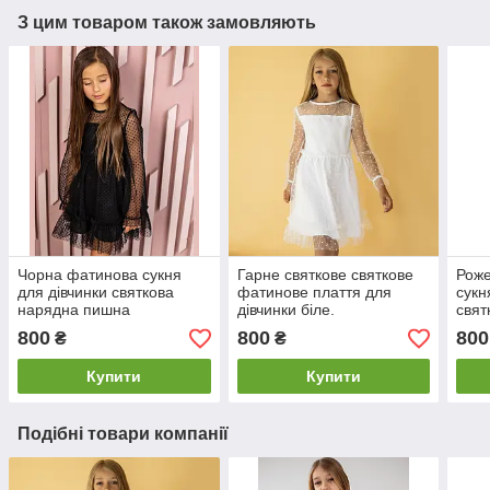
З цим товаром також замовляють
Чорна фатинова сукня
Гарне святкове святкове
Роже
для дівчинки святкова
фатинове плаття для
сукн
нарядна пишна
дівчинки біле.
свят
800
800
800
₴
₴
Купити
Купити
Подібні товари компанії