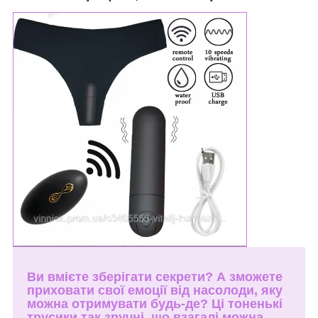
Ви вмієте зберігати секрети? А зможете
приховати свої емоції від насолоди, яку
можна отримувати будь-де? Ці тоненькі
трусики так зручні, що взагалі можна