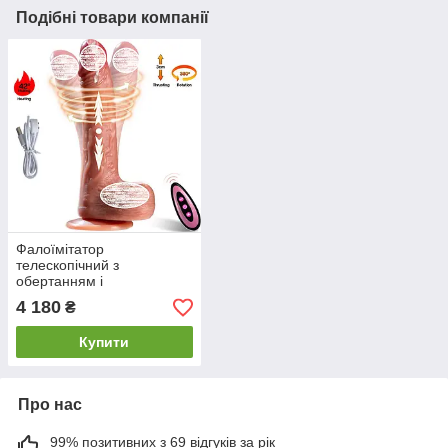
Подібні товари компанії
Фалоїмітатор
телескопічний з
обертанням і
підігріванням 21 см,
4 180
₴
вібратор фаллос з
ротацією, Dropp OPT
Купити
Про нас
99% позитивних з 69 відгуків за рік