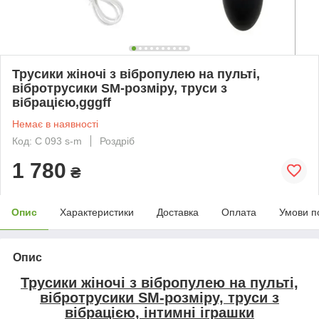
Трусики жіночі з вібропулею на пульті,
вібротрусики SM-розміру, труси з
вібрацією,gggff
Немає в наявності
Код: С 093 s-m
Роздріб
1 780
₴
Опис
Характеристики
Доставка
Оплата
Умови п
Опис
Трусики жіночі з вібропулею на пульті,
вібротрусики SM-розміру, труси з
вібрацією, інтимні іграшки