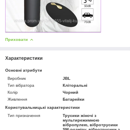
Приховати
Характеристики
Основні атрибути
Виробник
JBL
Тип вібратора
Кліторальні
Колір
Чорний
Живлення
Батарейки
Користувальницькі характеристики
Тип призначення
Трусики жіночі з
мультирежимною
вібропулею, вібротрусики
SM-розміру, вібротрусики з