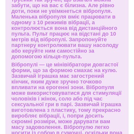
забути, що на вас є білизна. Але рівно
доти, поки не увімкнеться вібропуля.
Маленька вібропуля вміє працювати в
одному з 10 режимів вібрації, а
контролюється вона від дистанційного
пульта. Пульт працює на відстані до 10
метрів від вібропулі. Запропонуйте
партнеру контролювати вашу насолоду
або керуйте ним самостійно за
допомогою кільця-пульта.
Вібропулі — це мінівібратори довгастої
форми, що за формою смахає на кулю.
Зазвичай іграшка має загострений
кінчик, яким дуже зручно точково
впливати на ерогенні зони. Вібропуля
може використовуватися для стимуляції
чоловіків і жінок, соло або під час
сексуальної гри в парі. Зазвичай іграшка
виготовлена з пластику, тому прекрасно
виробляє вібрації, і, попри досить
скромні розміри, може дарувати вам
масу задоволення. Вібропулю легко
носити із собою в сумочці, оскільки вона