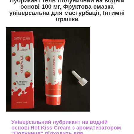
Лубрикант гель Полуничний на водній
основі 100 мг, Фруктова смазка
універсальна для мастурбації, Інтимні
іграшки
Універсальний лубрикант на водній
основі Hot Kiss Cream з ароматизатором
"Полуниця" підходить для