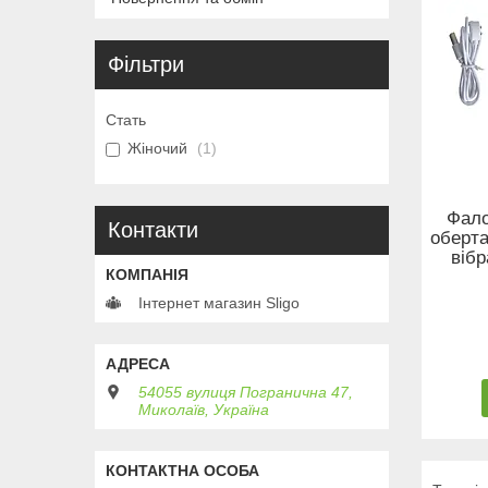
Фільтри
Стать
Жіночий
1
Фало
Контакти
оберта
вібр
Інтернет магазин Sligo
54055 вулиця Погранична 47,
Миколаїв, Україна