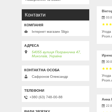
Вікто
Контакти
03.
Угода
Інтернет магазин Sligo
Prom.
54055 вулиця Погранична 47,
Ирина
Миколаїв, Україна
30.
Угода
Сафронов Олександр
Prom.
+380 (63) 748-00-88
Анна 
22.