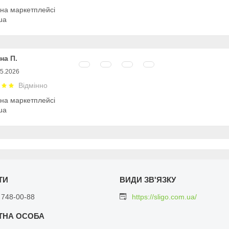
 на маркетплейсі
ua
на П.
05.2026
Відмінно
 на маркетплейсі
ua
 748-00-88
https://sligo.com.ua/