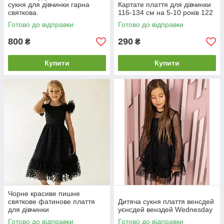
сукня для дівчинки гарна
Картате плаття для дівчинки
святкова.
116-134 см на 5-10 років 122
Готово до відправки
Готово до відправки
800
290
₴
₴
Купити
Купити
Чорне красиве пишне
святкове фатинове плаття
Дитяча сукня плаття венсдей
для дівчинки
уєнсдей венздей Wednesday
Готово до відправки
Готово до відправки