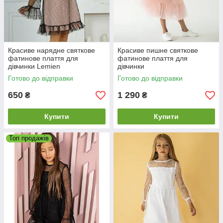
Красиве нарядне святкове
Красиве пишне святкове
фатинове плаття для
фатинове плаття для
дівчинки Lemien
дівчинки
Готово до відправки
Готово до відправки
650
1 290
₴
₴
Купити
Купити
Топ продажів