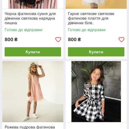
Чорна фатинова сукня для
Гарне святкове святкове
дівчинки святкова нарядна
фатинове плаття для
пишна
дівчинки біле.
Готово до відправки
Готово до відправки
800
800
₴
₴
Купити
Купити
Рожева пудрова фатинова